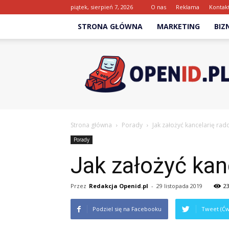
piątek, sierpień 7, 2026
O nas
Reklama
Kontak
STRONA GŁÓWNA
MARKETING
BIZ
Openid.pl
Strona główna
Porady
Jak założyć kancelarię ra
Porady
Jak założyć kan
Przez
Redakcja Openid.pl
-
29 listopada 2019
2
Podziel się na Facebooku
Tweet (Ćw