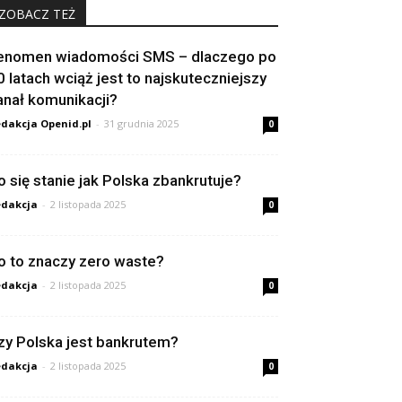
ZOBACZ TEŻ
enomen wiadomości SMS – dlaczego po
0 latach wciąż jest to najskuteczniejszy
anał komunikacji?
dakcja Openid.pl
-
31 grudnia 2025
0
o się stanie jak Polska zbankrutuje?
dakcja
-
2 listopada 2025
0
o to znaczy zero waste?
dakcja
-
2 listopada 2025
0
zy Polska jest bankrutem?
dakcja
-
2 listopada 2025
0