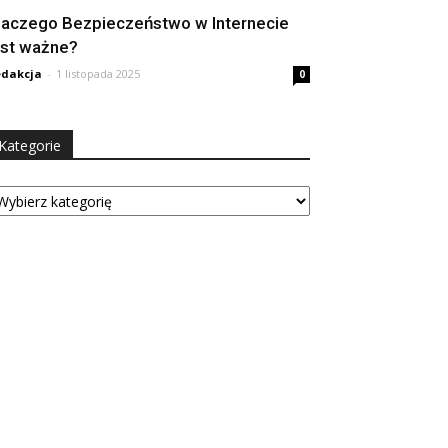
laczego Bezpieczeństwo w Internecie
est ważne?
dakcja
-
1 listopada 2025
0
Kategorie
tegorie