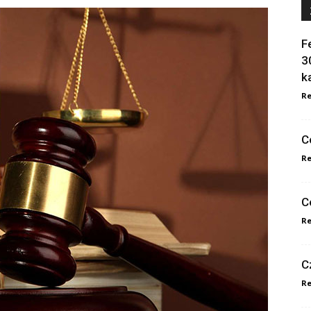
F
3
k
Re
C
Re
C
Re
C
Re