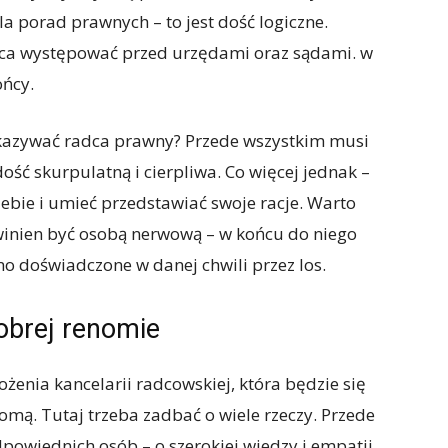
a porad prawnych – to jest dość logiczne.
ąca występować przed urzędami oraz sądami. w
ońcy.
kazywać radca prawny? Przede wszystkim musi
ość skurpulatną i cierpliwa. Co więcej jednak –
bie i umieć przedstawiać swoje racje. Warto
winien być osobą nerwową – w końcu do niego
o doświadczone w danej chwili przez los.
obrej renomie
ożenia kancelarii radcowskiej, która będzie się
ą. Tutaj trzeba zadbać o wiele rzeczy. Przede
powiednich osób – o szerokiej wiedzy i empatii.