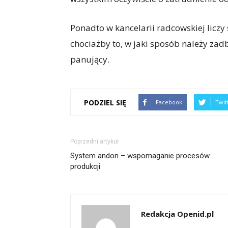
Ponadto w kancelarii radcowskiej liczy 
chociażby to, w jaki sposób należy zadb
panujący.
PODZIEL SIĘ
Facebook
Twit
Poprzedni artykuł
System andon – wspomaganie procesów
produkcji
Redakcja Openid.pl