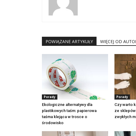
POWIĄZANE ARTYKUŁY
WIĘCEJ OD AUTO
Porady
Porady
Ekologiczne alternatywy dla
Czy warto 
plastikowych taśm: papierowa
ze sklepów
taśma klejąca w trosce o
zwykłych m
środowisko