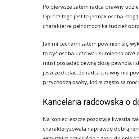
Po pierwsze zatem radca prawny udziel
Oprócz tego jest to jednak osoba mog
charakterze pełnomocnika tudzież obr
Jakimi cechami zatem powinien się wy
to być osoba uczciwa i sumienna oraz d
musi posiadać pewną dozę pewności sie
jeszcze dodać, że radca prawny nie po
przychodzą osoby, które często są mocn
Kancelaria radcowska
o d
Na koniec jeszcze pozostaje kwestia zał
charakteryzowała naprawdę dobrą renom
wszystkim oczywiście o zatrudnienie od