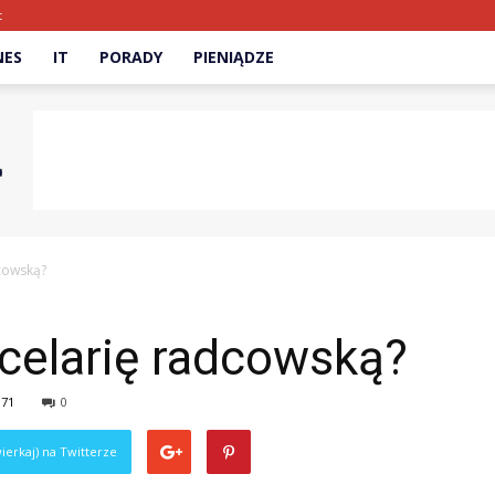
t
NES
IT
PORADY
PIENIĄDZE
dcowską?
celarię radcowską?
371
0
ierkaj) na Twitterze