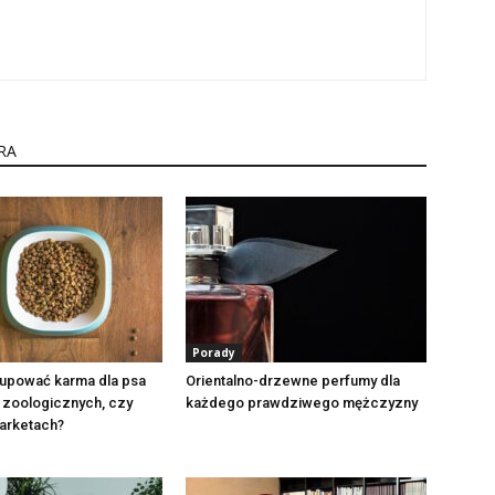
RA
Porady
kupować karma dla psa
Orientalno-drzewne perfumy dla
 zoologicznych, czy
każdego prawdziwego mężczyzny
arketach?