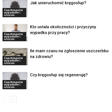
Jak unieruchomić kręgosłup?
Zapobieganie
wypadkom i
urazom
Kto ustala okoliczności i przyczyny
wypadku przy pracy?
Zapobieganie
wypadkom i
urazom
Ile mam czasu na zgłoszenie uszczerbku
na zdrowiu?
Zapobieganie
wypadkom i
urazom
Czy kręgosłup się regeneruję?
Zapobieganie
wypadkom i
urazom