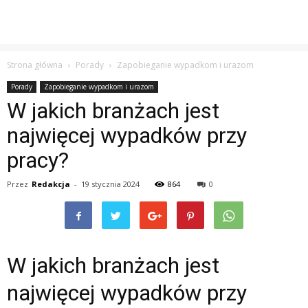
Strona główna
Porady
Zapobieganie wypadkom i urazom
Porady
Zapobieganie wypadkom i urazom
W jakich branżach jest
najwięcej wypadków przy
pracy?
Przez
Redakcja
-
19 stycznia 2024
864
0
W jakich branżach jest
najwięcej wypadków przy