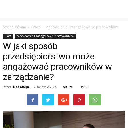
Strona główna
Praca
Zadowolenie i zaangażowanie pracowników
Praca
Zadowolenie i zaangażowanie pracowników
W jaki sposób
przedsiębiorstwo może
angażować pracowników w
zarządzanie?
Przez
Redakcja
-
7 kwietnia 2025
491
0