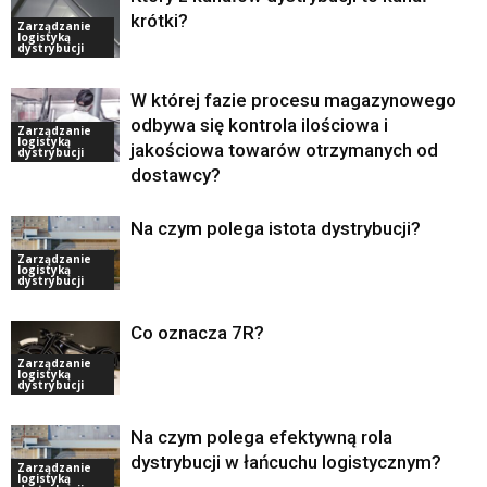
krótki?
Zarządzanie
logistyką
dystrybucji
W której fazie procesu magazynowego
odbywa się kontrola ilościowa i
Zarządzanie
logistyką
jakościowa towarów otrzymanych od
dystrybucji
dostawcy?
Na czym polega istota dystrybucji?
Zarządzanie
logistyką
dystrybucji
Co oznacza 7R?
Zarządzanie
logistyką
dystrybucji
Na czym polega efektywną rola
dystrybucji w łańcuchu logistycznym?
Zarządzanie
logistyką