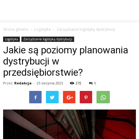
Strona główna
Logistyka
Zarządzanie logistyką dystrybucji
Logistyka
Zarządzanie logistyką dystrybucji
Jakie są poziomy planowania
dystrybucji w
przedsiębiorstwie?
Przez
Redakcja
-
25 sierpnia 2025
272
0