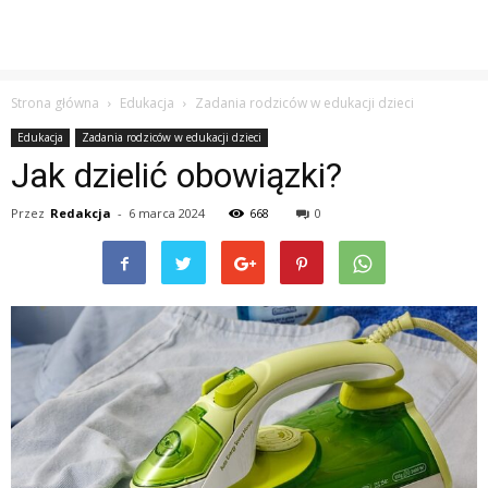
Strona główna
Edukacja
Zadania rodziców w edukacji dzieci
Edukacja
Zadania rodziców w edukacji dzieci
Jak dzielić obowiązki?
Przez
Redakcja
-
6 marca 2024
668
0