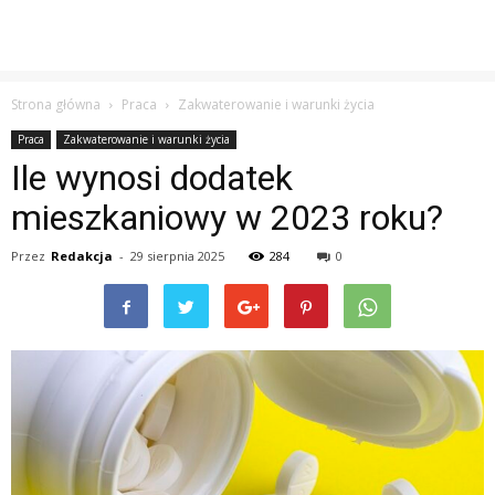
Strona główna
Praca
Zakwaterowanie i warunki życia
Praca
Zakwaterowanie i warunki życia
Ile wynosi dodatek
mieszkaniowy w 2023 roku?
Przez
Redakcja
-
29 sierpnia 2025
284
0