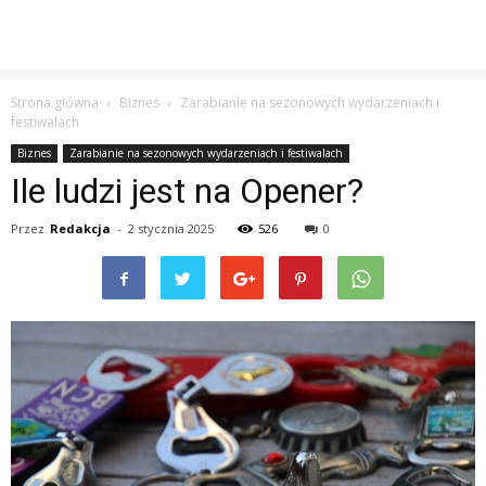
Strona główna
Biznes
Zarabianie na sezonowych wydarzeniach i
festiwalach
Biznes
Zarabianie na sezonowych wydarzeniach i festiwalach
Ile ludzi jest na Opener?
Przez
Redakcja
-
2 stycznia 2025
526
0