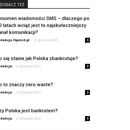
ZOBACZ TEŻ
enomen wiadomości SMS – dlaczego po
0 latach wciąż jest to najskuteczniejszy
anał komunikacji?
dakcja Openid.pl
-
31 grudnia 2025
0
o się stanie jak Polska zbankrutuje?
dakcja
-
2 listopada 2025
0
o to znaczy zero waste?
dakcja
-
2 listopada 2025
0
zy Polska jest bankrutem?
dakcja
-
2 listopada 2025
0