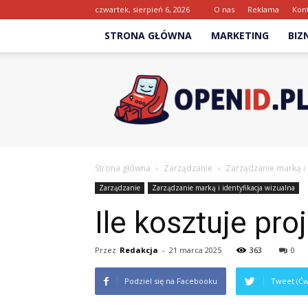
czwartek, sierpień 6, 2026
O nas
Reklama
Kon
STRONA GŁÓWNA
MARKETING
BIZ
Openid.pl
Strona główna
Zarządzanie
Zarządzanie marką i 
Zarządzanie
Zarządzanie marką i identyfikacja wizualna
Ile kosztuje pro
Przez
Redakcja
-
21 marca 2025
363
0
Podziel się na Facebooku
Tweet (Ćw