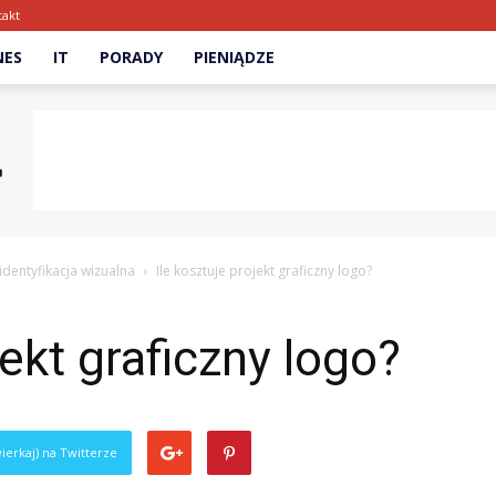
takt
NES
IT
PORADY
PIENIĄDZE
identyfikacja wizualna
Ile kosztuje projekt graficzny logo?
jekt graficzny logo?
ierkaj) na Twitterze