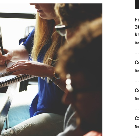
F
3
k
Re
C
Re
C
Re
C
Re