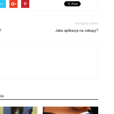
ter
Następny artykuł
?
Jaka aplikacja na zakupy?
RA