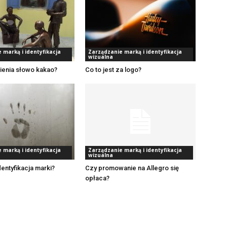
 marką i identyfikacja
Zarządzanie marką i identyfikacja
wizualna
ienia słowo kakao?
Co to jest za logo?
 marką i identyfikacja
Zarządzanie marką i identyfikacja
wizualna
dentyfikacja marki?
Czy promowanie na Allegro się
opłaca?