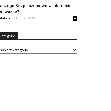
laczego Bezpieczeństwo w Internecie
est ważne?
dakcja
-
1 listopada 2025
0
Kategorie
tegorie