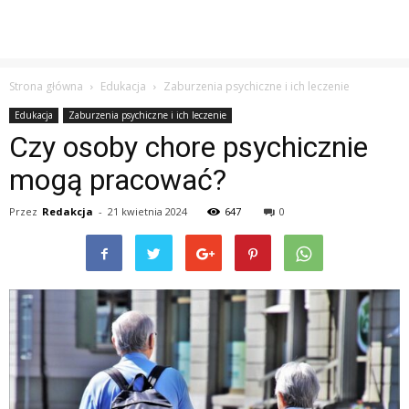
Strona główna
Edukacja
Zaburzenia psychiczne i ich leczenie
Edukacja
Zaburzenia psychiczne i ich leczenie
Czy osoby chore psychicznie
mogą pracować?
Przez
Redakcja
-
21 kwietnia 2024
647
0