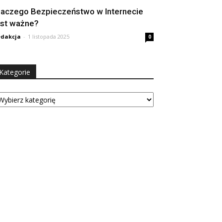
laczego Bezpieczeństwo w Internecie
est ważne?
dakcja
-
1 listopada 2025
0
Kategorie
tegorie