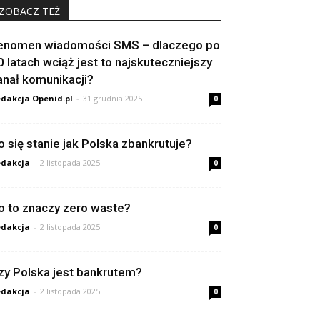
ZOBACZ TEŻ
enomen wiadomości SMS – dlaczego po
0 latach wciąż jest to najskuteczniejszy
anał komunikacji?
dakcja Openid.pl
-
31 grudnia 2025
0
o się stanie jak Polska zbankrutuje?
dakcja
-
2 listopada 2025
0
o to znaczy zero waste?
dakcja
-
2 listopada 2025
0
zy Polska jest bankrutem?
dakcja
-
2 listopada 2025
0