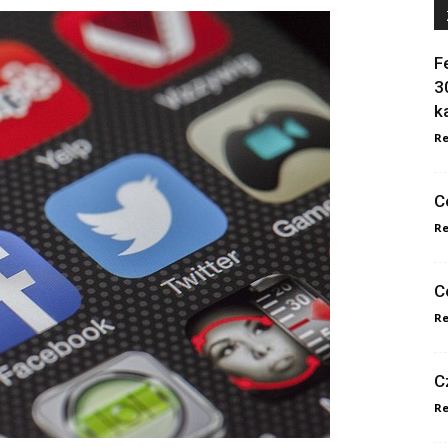
F
3
k
Re
C
Re
C
Re
C
Re