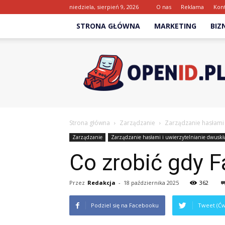
niedziela, sierpień 9, 2026
O nas
Reklama
Kon
STRONA GŁÓWNA
MARKETING
BIZ
Openid.pl
Strona główna
Zarządzanie
Zarządzanie hasłami 
Zarządzanie
Zarządzanie hasłami i uwierzytelnianie dwusk
Co zrobić gdy 
Przez
Redakcja
-
18 października 2025
362
Podziel się na Facebooku
Tweet (Ćw