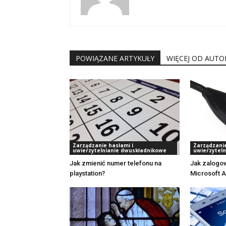
POWIĄZANE ARTYKUŁY
WIĘCEJ OD AUTO
Zarządzanie hasłami i
Zarządzanie
uwierzytelnianie dwuskładnikowe
uwierzytel
Jak zmienić numer telefonu na
Jak zalogow
playstation?
Microsoft A