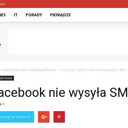
takt
NES
IT
PORADY
PIENIĄDZE
i uwierzytelnianie dwuskładnikowe
Co zrobić gdy Facebook nie wysyła SMS?
ładnikowe
Facebook nie wysyła S
0
ierkaj) na Twitterze