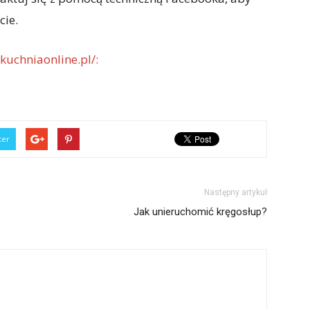
cie.
kuchniaonline.pl/:
ter
Następny artykuł
Jak unieruchomić kręgosłup?