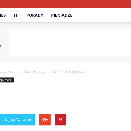
t
NES
IT
PORADY
PIENIĄDZE
acją wizualną i konsystencją marki
Co to jest siw?
cją marki
ierkaj) na Twitterze