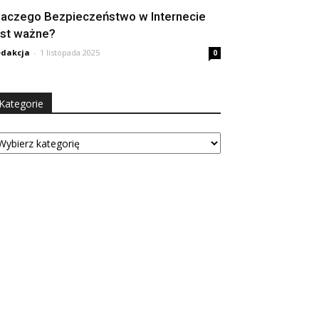
laczego Bezpieczeństwo w Internecie
est ważne?
dakcja
-
1 listopada 2025
0
Kategorie
tegorie