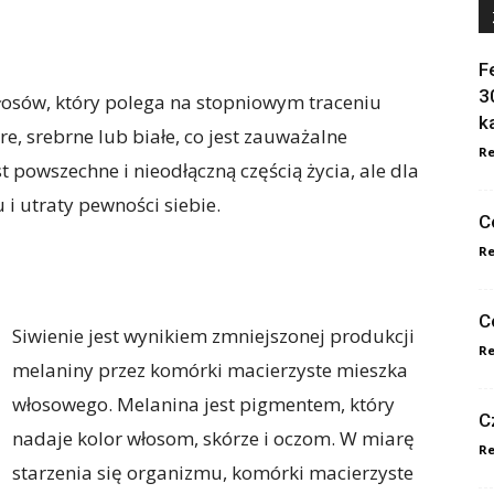
F
3
włosów, który polega na stopniowym traceniu
k
e, srebrne lub białe, co jest zauważalne
Re
st powszechne i nieodłączną częścią życia, ale dla
i utraty pewności siebie.
C
Re
C
Siwienie jest wynikiem zmniejszonej produkcji
Re
melaniny przez komórki macierzyste mieszka
włosowego. Melanina jest pigmentem, który
C
nadaje kolor włosom, skórze i oczom. W miarę
Re
starzenia się organizmu, komórki macierzyste