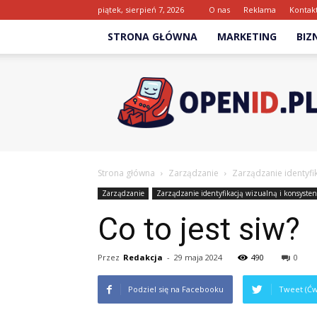
piątek, sierpień 7, 2026
O nas
Reklama
Kontak
STRONA GŁÓWNA
MARKETING
BIZ
Openid.pl
Strona główna
Zarządzanie
Zarządzanie identyfik
Zarządzanie
Zarządzanie identyfikacją wizualną i konsysten
Co to jest siw?
Przez
Redakcja
-
29 maja 2024
490
0
Podziel się na Facebooku
Tweet (Ćw