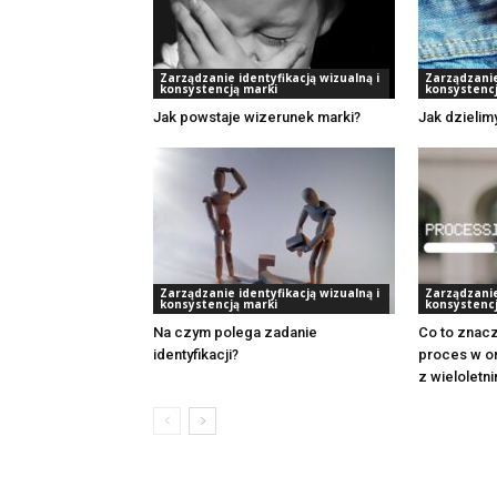
Zarządzanie identyfikacją wizualną i
Zarządzanie
konsystencją marki
konsystencj
Jak powstaje wizerunek marki?
Jak dzielim
Zarządzanie identyfikacją wizualną i
Zarządzanie
konsystencją marki
konsystencj
Na czym polega zadanie
Co to znacz
identyfikacji?
proces w o
z wieloletn