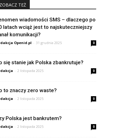
ZOBACZ TEŻ
enomen wiadomości SMS – dlaczego po
0 latach wciąż jest to najskuteczniejszy
anał komunikacji?
dakcja Openid.pl
-
31 grudnia 2025
0
o się stanie jak Polska zbankrutuje?
dakcja
-
2 listopada 2025
0
o to znaczy zero waste?
dakcja
-
2 listopada 2025
0
zy Polska jest bankrutem?
dakcja
-
2 listopada 2025
0