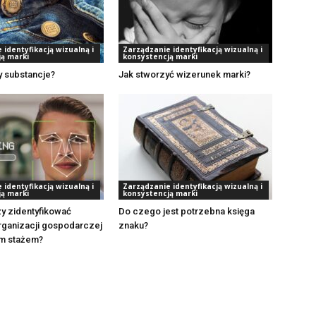
 identyfikacją wizualną i
Zarządzanie identyfikacją wizualną i
ą marki
konsystencją marki
y substancje?
Jak stworzyć wizerunek marki?
 identyfikacją wizualną i
Zarządzanie identyfikacją wizualną i
ą marki
konsystencją marki
y zidentyfikować
Do czego jest potrzebna księga
rganizacji gospodarczej
znaku?
im stażem?